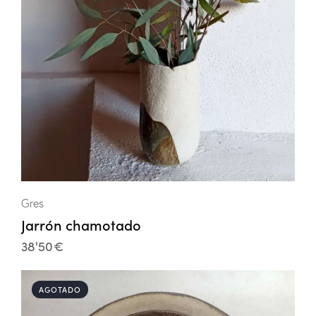
Gres
Jarrón chamotado
38'50
€
AGOTADO